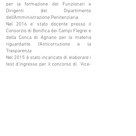
per la formazione dei Funzionari e
Dirigenti del Dipartimento
dell’Amministrazione Penitenziaria.
Nel 2016 e’ stato docente presso il
Consorzio di Bonifica dei Campi Flegrei e
della Conca di Agnano per la materia
riguardante l’Anticorruzione e la
Trasparenza
Nel 2015 è stato incaricato di elaborare i
test d’ingresso per il concorso di Vice-
Sovrintendente della Polizia
Penitenziaria, mentre nel 2016 è stato
incaricato di elaborare i test d’ingresso
per il concorso di Vice-Sovrintendente
del Corpo Forestale dello Stato.
E’ stato componente di comitato
organizzativo e partecipa attivamente
all'organizzazione di convegni di Diritto
Penale presso l'Università Telematica
Pegaso.