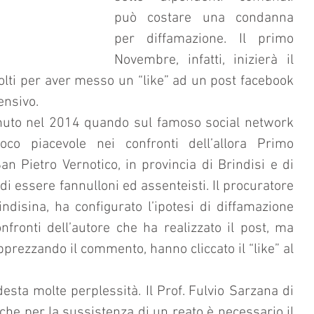
può costare una condanna 
per diffamazione. Il primo 
Novembre, infatti, inizierà il 
olti per aver messo un “like” ad un post facebook 
ensivo.
enuto nel 2014 quando sul famoso social network 
 piacevole nei confronti dell’allora Primo 
n Pietro Vernotico, in provincia di Brindisi e di 
di essere fannulloni ed assenteisti. Il procuratore 
ndisina, ha configurato l’ipotesi di diffamazione 
fronti dell’autore che ha realizzato il post, ma 
pprezzando il commento, hanno cliccato il “like” al 
desta molte perplessità. Il Prof. Fulvio Sarzana di 
che per la sussistenza di un reato è necessario il 