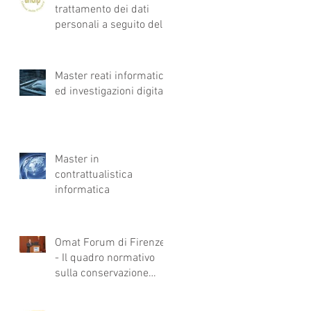
trattamento dei dati
personali a seguito del
Regolamento Europeo: Il
data protection
Master reati informatici
ed investigazioni digitali
Master in
contrattualistica
informatica
Omat Forum di Firenze
- Il quadro normativo
sulla conservazione
sostitutiva: a che punto
siamo?